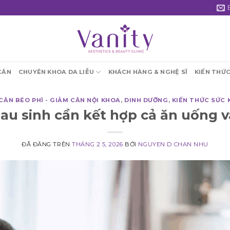
CÂN
CHUYÊN KHOA DA LIỄU
KHÁCH HÀNG & NGHỆ SĨ
KIẾN THỨ
CÂN BÉO PHÌ - GIẢM CÂN NỘI KHOA
,
DINH DƯỠNG
,
KIẾN THỨC SỨC 
au sinh cần kết hợp cả ăn uống v
ĐÃ ĐĂNG TRÊN
THÁNG 2 5, 2026
BỞI
NGUYEN D CHAN NHU