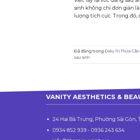
Việc lấy lại vóc dáng sau
sinh không chỉ đơn giản là
lượng tích cực. Trong đó, 
Đã đăng trong
Điều Trị Thừa Cân
sau sinh
VANITY AESTHETICS & BEA
24 Hai Bà Trưng, Phường Sài Gòn,
0934 852 939 - 0936 243 634