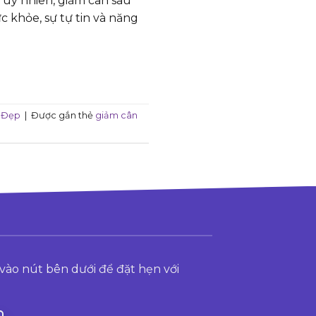
Tuy nhiên, giảm cân sau
c khỏe, sự tự tin và năng
 Đẹp
|
Được gắn thẻ
giảm cân
vào nút bên dưới để đặt hẹn với