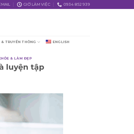
EMAIL
GIỜ LÀM VIỆC
0934 852 939
C & TRUYỀN THÔNG
ENGLISH
KHỎE & LÀM ĐẸP
à luyện tập