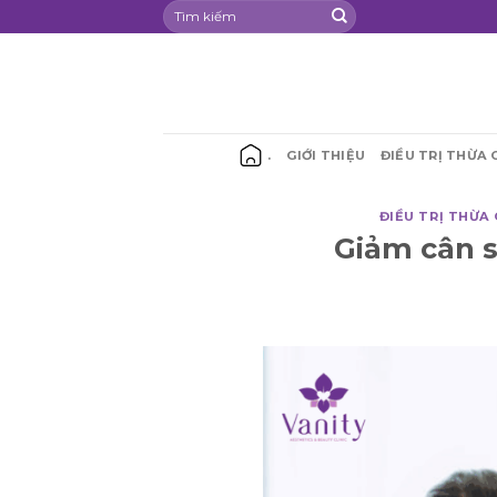
Chuyển
đến
nội
dung
.
GIỚI THIỆU
ĐIỀU TRỊ THỪA 
ĐIỀU TRỊ THỪA 
Giảm cân s