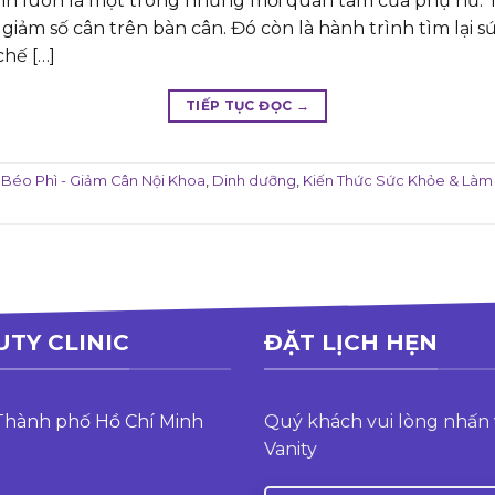
 sinh luôn là một trong những mối quan tâm của phụ nữ. 
 giảm số cân trên bàn cân. Đó còn là hành trình tìm lại sứ
chế […]
TIẾP TỤC ĐỌC
→
 Béo Phì - Giảm Cân Nội Khoa
,
Dinh dưỡng
,
Kiến Thức Sức Khỏe & Làm
UTY CLINIC
ĐẶT LỊCH HẸN
 Thành phố Hồ Chí Minh
Quý khách vui lòng nhấn 
Vanity