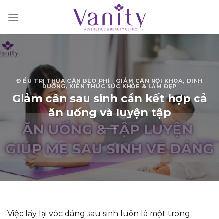
Chuyển
đến
nội
dung
ĐIỀU TRỊ THỪA CÂN BÉO PHÌ - GIẢM CÂN NỘI KHOA
,
DINH
DƯỠNG
,
KIẾN THỨC SỨC KHỎE & LÀM ĐẸP
Giảm cân sau sinh cần kết hợp cả
ăn uống và luyện tập
Việc lấy lại vóc dáng sau sinh luôn là một trong