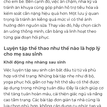
cho em bé. Bên cạnh đó, việc ăn chậm, nhai kỹ và
tránh ăn khuya cũng góp phần hỗ trợ tiêu hóa và
kiểm soát cân nặng hiệu quả hơn. Một lưu ý quan
trọng là tránh ăn kiêng quá mức vì có thể ảnh
hưởng đến nguồn sữa. Thay vào đó, hãy chọn cách
ăn uống thông minh, cân bằng và linh hoạt theo
từng giai đoạn hồi phục.
Luyện tập thể thao như thế nào là hợp lý
cho mẹ sau sinh
Khởi động nhẹ nhàng sau sinh
Việc luyện tập sau sinh cần bắt đầu từ từ và phù
hợp với thể trạng. Những bài tập nhẹ như đi bộ,
yoga phục hồi, giãn cơ hay hít thở sâu có thể được
áp dụng trong những tuần đầu. Đây là cách giúp cơ
thể tăng tuần hoàn máu, cải thiện giấc ngủ và nâng
cao tâm trạng. Các bài tập đơn giản tại nhà cũng là
lựa chọn phù hợp, không cần dụng cụ phức tạp và