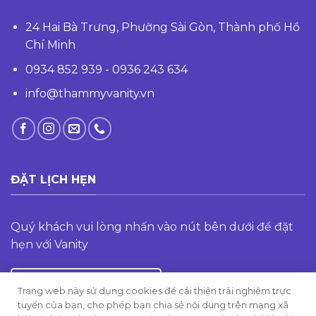
24 Hai Bà Trưng, Phường Sài Gòn, Thành phố Hồ
Chí Minh
0934 852 939 - 0936 243 634
info@thammyvanity.vn
ĐẶT LỊCH HẸN
Quý khách vui lòng nhấn vào nút bên dưới để đặt
hẹn với Vanity
ĐĂNG KÝ TƯ VẤN
Trang web này sử dụng cookies để cải thiện trải nghiệm trực
tuyến của bạn, cho phép bạn chia sẻ nội dung trên mạng xã