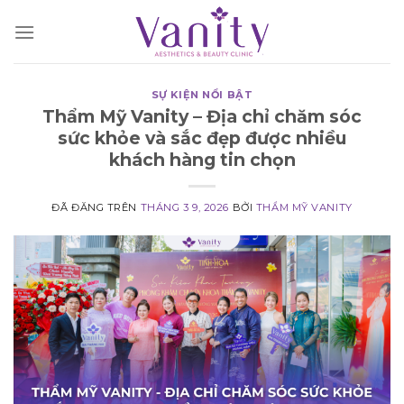
Chuyển
đến
nội
dung
SỰ KIỆN NỔI BẬT
Thẩm Mỹ Vanity – Địa chỉ chăm sóc
sức khỏe và sắc đẹp được nhiều
khách hàng tin chọn
ĐÃ ĐĂNG TRÊN
THÁNG 3 9, 2026
BỞI
THẨM MỸ VANITY