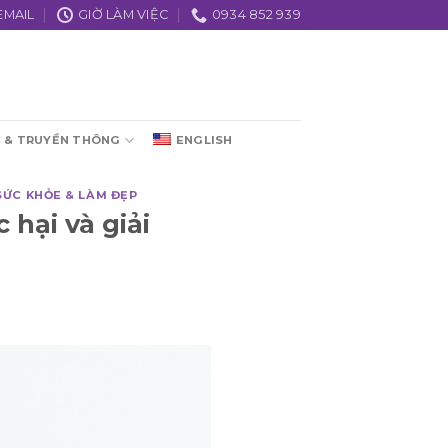
EMAIL
GIỜ LÀM VIỆC
0934 852 939
C & TRUYỀN THÔNG
ENGLISH
SỨC KHỎE & LÀM ĐẸP
 hại và giải