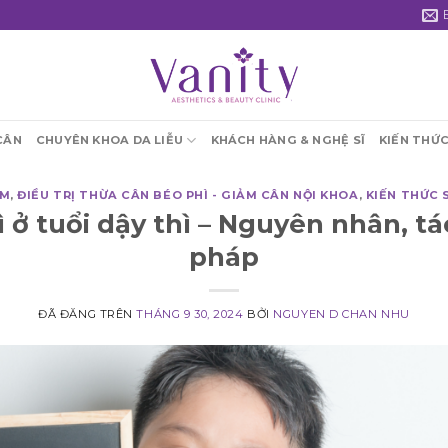
CÂN
CHUYÊN KHOA DA LIỄU
KHÁCH HÀNG & NGHỆ SĨ
KIẾN THỨ
ỆM
,
ĐIỀU TRỊ THỪA CÂN BÉO PHÌ - GIẢM CÂN NỘI KHOA
,
KIẾN THỨC 
 ở tuổi dậy thì – Nguyên nhân, tác
pháp
ĐÃ ĐĂNG TRÊN
THÁNG 9 30, 2024
BỞI
NGUYEN D CHAN NHU