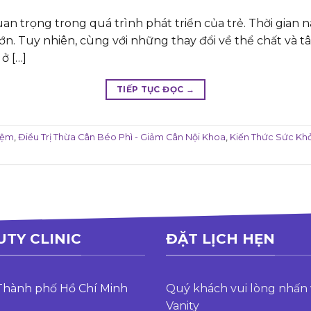
quan trọng trong quá trình phát triển của trẻ. Thời gia
lớn. Tuy nhiên, cùng với những thay đổi về thể chất và tâ
ở […]
TIẾP TỤC ĐỌC
→
iệm
,
Điều Trị Thừa Cân Béo Phì - Giảm Cân Nội Khoa
,
Kiến Thức Sức Kh
UTY CLINIC
ĐẶT LỊCH HẸN
 Thành phố Hồ Chí Minh
Quý khách vui lòng nhấn 
Vanity