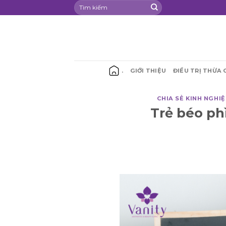
Chuyển
đến
nội
dung
.
GIỚI THIỆU
ĐIỀU TRỊ THỪA 
CHIA SẺ KINH NGHI
Trẻ béo phì