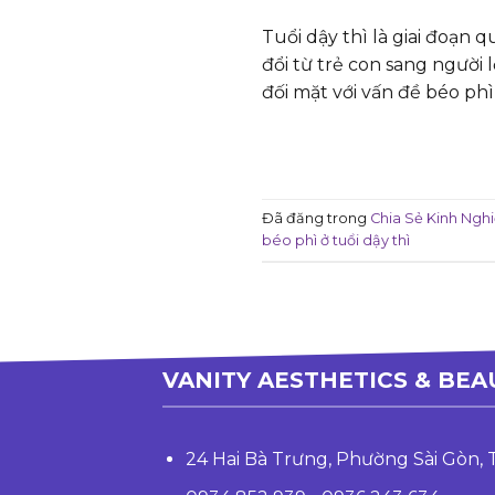
Tuổi dậy thì là giai đoạn 
đổi từ trẻ con sang người 
đối mặt với vấn đề béo phì 
Đã đăng trong
Chia Sẻ Kinh Ngh
béo phì ở tuổi dậy thì
VANITY AESTHETICS & BEA
24 Hai Bà Trưng, Phường Sài Gòn,