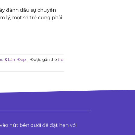
n này đánh dấu sự chuyển
m lý, một số trẻ cũng phải
ỏe & Làm Đẹp
|
Được gắn thẻ
trẻ
vào nút bên dưới để đặt hẹn với