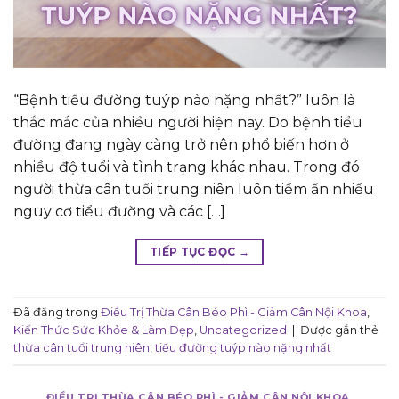
“Bệnh tiểu đường tuýp nào nặng nhất?” luôn là
thắc mắc của nhiều người hiện nay. Do bệnh tiểu
đường đang ngày càng trở nên phổ biến hơn ở
nhiều độ tuổi và tình trạng khác nhau. Trong đó
người thừa cân tuổi trung niên luôn tiềm ẩn nhiều
nguy cơ tiểu đường và các […]
TIẾP TỤC ĐỌC
→
Đã đăng trong
Điều Trị Thừa Cân Béo Phì - Giảm Cân Nội Khoa
,
Kiến Thức Sức Khỏe & Làm Đẹp
,
Uncategorized
|
Được gắn thẻ
thừa cân tuổi trung niên
,
tiểu đường tuýp nào nặng nhất
ĐIỀU TRỊ THỪA CÂN BÉO PHÌ - GIẢM CÂN NỘI KHOA
,