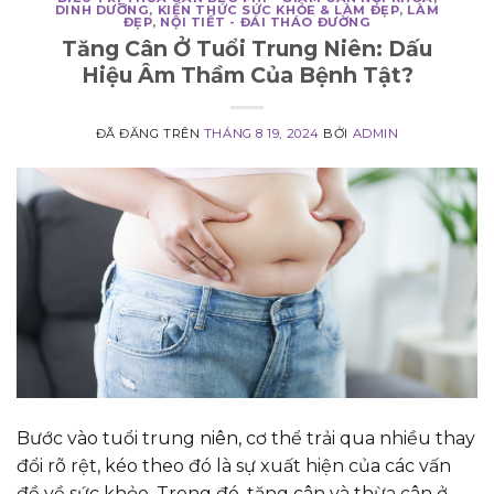
DINH DƯỠNG
,
KIẾN THỨC SỨC KHỎE & LÀM ĐẸP
,
LÀM
ĐẸP
,
NỘI TIẾT - ĐÁI THÁO ĐƯỜNG
Tăng Cân Ở Tuổi Trung Niên: Dấu
Hiệu Âm Thầm Của Bệnh Tật?
ĐÃ ĐĂNG TRÊN
THÁNG 8 19, 2024
BỞI
ADMIN
Bước vào tuổi trung niên, cơ thể trải qua nhiều thay
đổi rõ rệt, kéo theo đó là sự xuất hiện của các vấn
đề về sức khỏe. Trong đó, tăng cân và thừa cân ở