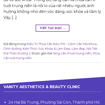
tuổi trung niên là nỗi lo của rất nhiều người, ảnh
hưởng không nhỏ đến vóc dáng, sức khỏe và tâm lý.
Vậy, […]
TIẾP TỤC ĐỌC
→
Đã đăng trong
Điều Trị Thừa Cân Béo Phì - Giảm Cân Nội Khoa
,
Dinh dưỡng
,
Kiến Thức Sức Khỏe & Làm Đẹp
,
Làm đẹp
,
Nội Tiết -
Đái Tháo Đường
|
Được gắn thẻ
tăng cân ở tuổi trung niên
,
thừa
cân tuổi trung niên
VANITY AESTHETICS & BEAUTY CLINIC
24 Hai Bà Trưng, Phường Sài Gòn, Thành phố Hồ