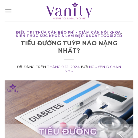
Chuyển
đến
nội
dung
ĐIỀU TRỊ THỪA CÂN BÉO PHÌ - GIẢM CÂN NỘI KHOA
,
KIẾN THỨC SỨC KHỎE & LÀM ĐẸP
,
UNCATEGORIZED
TIỂU ĐƯỜNG TUÝP NÀO NẶNG
NHẤT?
ĐÃ ĐĂNG TRÊN
THÁNG 9 12, 2024
BỞI
NGUYEN D CHAN
NHU