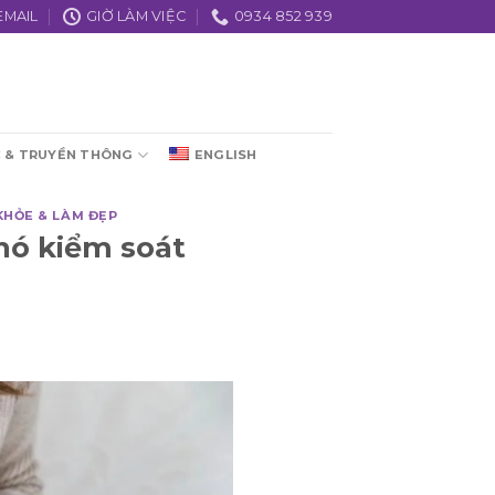
EMAIL
GIỜ LÀM VIỆC
0934 852 939
C & TRUYỀN THÔNG
ENGLISH
KHỎE & LÀM ĐẸP
hó kiểm soát