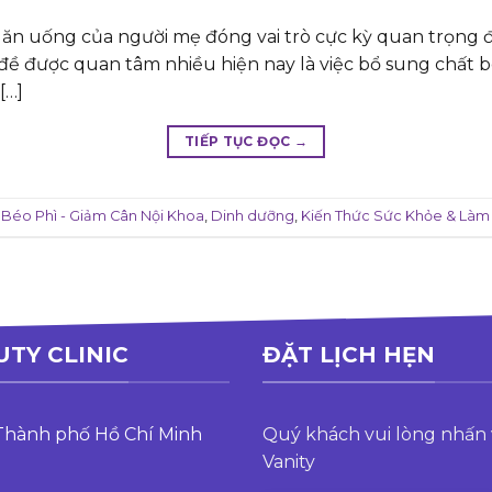
ộ ăn uống của người mẹ đóng vai trò cực kỳ quan trọng đ
ề được quan tâm nhiều hiện nay là việc bổ sung chất bé
[…]
TIẾP TỤC ĐỌC
→
 Béo Phì - Giảm Cân Nội Khoa
,
Dinh dưỡng
,
Kiến Thức Sức Khỏe & Làm
UTY CLINIC
ĐẶT LỊCH HẸN
 Thành phố Hồ Chí Minh
Quý khách vui lòng nhấn 
Vanity