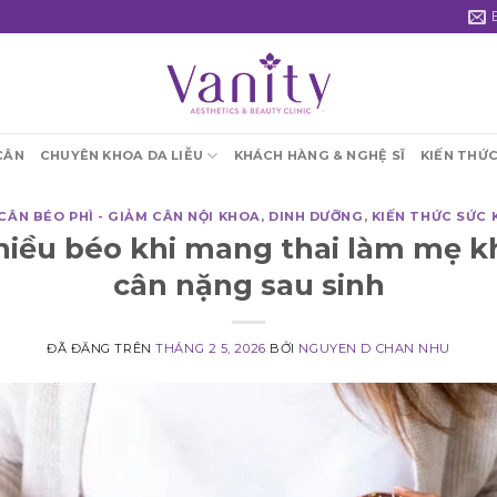
CÂN
CHUYÊN KHOA DA LIỄU
KHÁCH HÀNG & NGHỆ SĨ
KIẾN THỨ
CÂN BÉO PHÌ - GIẢM CÂN NỘI KHOA
,
DINH DƯỠNG
,
KIẾN THỨC SỨC 
hiều béo khi mang thai làm mẹ k
cân nặng sau sinh
ĐÃ ĐĂNG TRÊN
THÁNG 2 5, 2026
BỞI
NGUYEN D CHAN NHU