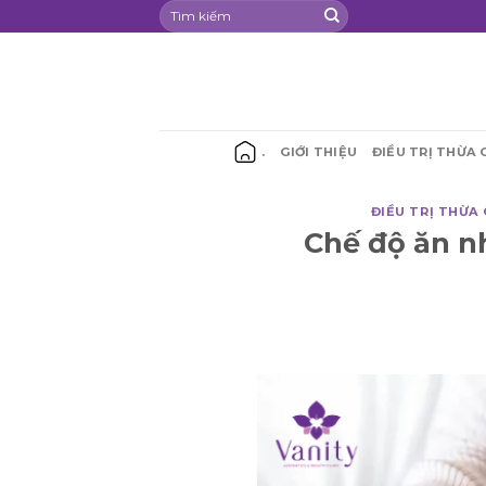
Chuyển
đến
nội
dung
.
GIỚI THIỆU
ĐIỀU TRỊ THỪA 
ĐIỀU TRỊ THỪA 
Chế độ ăn n