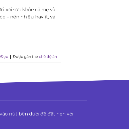
ối với sức khỏe cả mẹ và
o – nên nhiều hay ít, và
 Đẹp
|
Được gắn thẻ
chế độ ăn
vào nút bên dưới để đặt hẹn với