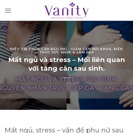
Chuyển
đến
nội
dung
ĐIỀU TRỊ THỪA CÂN BÉO PHÌ - GIẢM CÂN NỘI KHOA
,
KIẾN
THỨC SỨC KHỎE & LÀM ĐẸP
Mất ngủ và stress – Mối liên quan
với tăng cân sau sinh.
Mất ngủ, stress – vấn đề phụ nữ sau