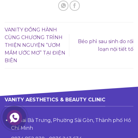
VANITY ĐỒNG HÀNH
CÙNG CHƯƠNG TRÌNH
Béo phì sau sinh do rối
THIỆN NGUYỆN “ƯƠM
loạn nội tiết tố
MẦM ƯỚC MƠ” TẠI ĐIỆN
BIÊN
VANITY AESTHETICS & BEAUTY CLINIC
24 Hai Bà Trưng, Phường Sài Gòn, Thành phố Hồ
Chí Minh