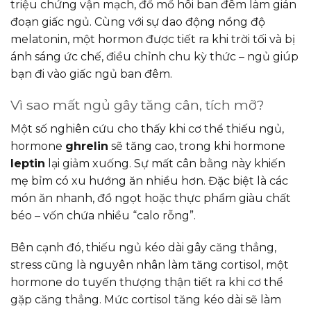
triệu chứng vận mạch, đổ mồ hôi ban đêm làm gián
đoạn giấc ngủ. Cùng với sự dao động nồng độ
melatonin, một hormon được tiết ra khi trời tối và bị
ánh sáng ức chế, điều chỉnh chu kỳ thức – ngủ giúp
bạn đi vào giấc ngủ ban đêm.
Vì sao mất ngủ gây tăng cân, tích mỡ?
Một số nghiên cứu cho thấy khi cơ thể thiếu ngủ,
hormone
ghrelin
sẽ tăng cao, trong khi hormone
leptin
lại giảm xuống. Sự mất cân bằng này khiến
mẹ bỉm có xu hướng ăn nhiều hơn. Đặc biệt là các
món ăn nhanh, đồ ngọt hoặc thực phẩm giàu chất
béo – vốn chứa nhiều “calo rỗng”.
Bên cạnh đó, thiếu ngủ kéo dài gây căng thẳng,
stress cũng là nguyên nhân làm tăng cortisol, một
hormone do tuyến thượng thận tiết ra khi cơ thể
gặp căng thẳng. Mức cortisol tăng kéo dài sẽ làm