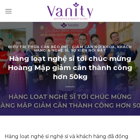
Chuyển
đến
nội
dung
ĐIỀU TRỊ THỪA CÂN BÉO PHÌ - GIẢM CÂN NỘI KHOA
,
KHÁCH
HÀNG & NGHỆ SĨ
,
SỰ KIỆN NỔI BẬT
Hàng loạt nghệ sĩ tới chúc mừng
Hoàng Mập giảm cân thành công
hơn 50kg
Hàng loạt nghệ sĩ nghệ sĩ và khách hàng đã đồng