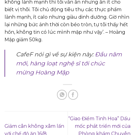
không lành mạnh thì tôi vẫn ăn nhưng ăn ít cho
biết vị thôi. Tôi chủ động tiêu thụ các thực phẩm
lành mạnh, ít calo nhưng giàu dinh dưỡng. Giờ nhìn
lại những bức ảnh thời còn béo tròn, tự tôi thấy hết
hồn, không tin có lúc mình mập như vậy’. – Hoàng
Mập giảm 50kg.
CafeF nói gì về sự kiện này:
Đầu năm
mới, hàng loạt nghệ sĩ tới chúc
mừng Hoàng Mập
“Giao Điểm Tinh Hoa” Dấu
Giảm cân không xâm lấn
mốc phát triển mới của
với chế độ ăn 16/8
Phòng khám Chuyên