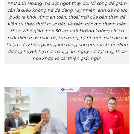
như anh Hoàng mà đột ngột thay đổi lối sống để giảm
cân là điều không hề dễ dàng.Tuy nhiên, anh đã nỗ lực
bước ra khỏi vùng an toàn, thoải mái của bản thân để
kiên trì theo đuổi mục tiêu và biến ước mơ thành hiện
thực. Nhờ giảm hơn 50 kg, anh Hoàng không chỉ có
một diện mạo mới mẻ, trẻ trung, tự tin hơn mà còn cải
thiện sức khỏe: giảm gánh nặng cho tim mạch, ổn định
đường huyết, hạ mỡ máu, giảm nguy cơ đột quỵ, thoái
hóa khớp và cải thiện giấc ngủ’.