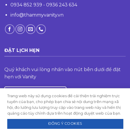
0934 852 939 - 0936 243 634
info@thammyvanity.vn
ĐẶT LỊCH HẸN
Quý khách vui lòng nhấn vào nút bên dưới để đặt
hẹn với Vanity
ĐĂNG KÝ TƯ VẤN
Trang web này sử dụng cookies để cải thiện trải nghiệm trực
tuyến của bạn, cho phép bạn chia sẻ nội dung trên mạng xã
hội, đo lường lưu lượng truy cập vào trang web này và hiển thị
Vanity xin chào!
quảng cáo tùy chỉnh dựa trên hoạt động duyệt web của bạn.
ĐỒNG Ý COOKIES
Bản quyền thuộc về
Thẩm mỹ Vanity
2026