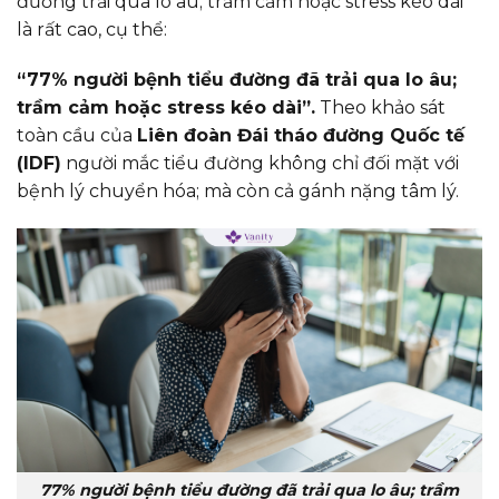
đường trải qua lo âu; trầm cảm hoặc stress kéo dài
là rất cao, cụ thể:
“77% người bệnh tiểu đường đã trải qua lo âu;
trầm cảm hoặc stress kéo dài”.
Theo khảo sát
toàn cầu của
Liên đoàn Đái tháo đường Quốc tế
(IDF)
người mắc tiểu đường không chỉ đối mặt với
bệnh lý chuyển hóa; mà còn cả gánh nặng tâm lý.
77% người bệnh tiểu đường đã trải qua lo âu; trầm