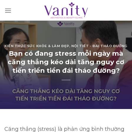
Chuyển
đến
nội
dung
KIẾN THỨC SỨC KHỎE & LÀM ĐẸP
,
NỘI TIẾT - ĐÁI THÁO ĐƯỜNG
Bạn có đang stress mỗi ngày mà
căng thẳng kéo dài tăng nguy cơ
tiến triển tiền đái tháo đường?
Căng thẳng (stress) là phản ứng bình thường