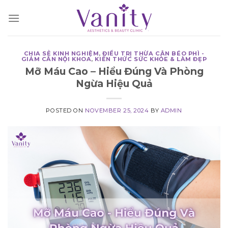
Skip
to
content
CHIA SẺ KINH NGHIỆM
,
ĐIỀU TRỊ THỪA CÂN BÉO PHÌ -
GIẢM CÂN NỘI KHOA
,
KIẾN THỨC SỨC KHỎE & LÀM ĐẸP
Mỡ Máu Cao – Hiểu Đúng Và Phòng
Ngừa Hiệu Quả
POSTED ON
NOVEMBER 25, 2024
BY
ADMIN